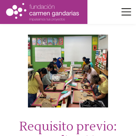
Pasar
al
contenido
principal
Requisito previo: