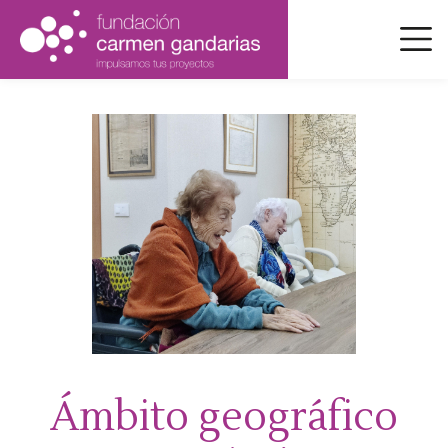
Pasar
al
contenido
principal
Ámbito geográfico